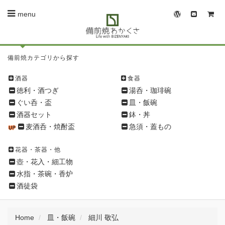
menu
備
備前焼カテゴリから探す
前
焼
酒器
食器
シ
徳利・酒つぎ
湯呑・珈琲碗
ョ
ぐい呑・盃
皿・飯碗
ッ
酒器セット
鉢・丼
ピ
麦酒呑・焼酎盃
急須・蓋もの
ン
グ
花器・茶器・他
メ
壺・花入・細工物
ニ
水指・茶碗・香炉
ュ
酒徒袋
ー
Home
皿・飯碗
細川 敬弘