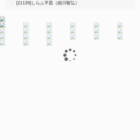
[21139]しらふ平皿（細川敬弘）