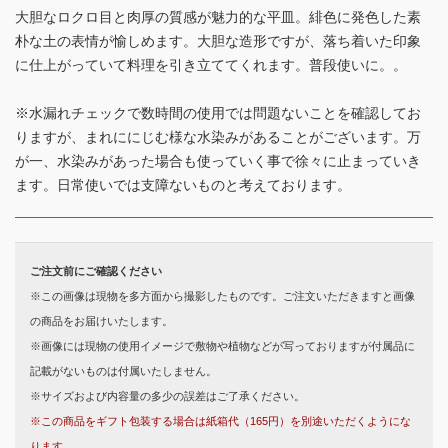
大胆なロクロ目と肉厚の質感が魅力的な平皿。緋色に発色した素
朴な土の表情が愉しめます。大胆な造形ですが、落ち着いた印象
に仕上がっていて料理を引き立ててくれます。普段使いに。。
※水漏れチェックで数時間の使用では問題ないことを確認してお
りますが、まれににじむ様な水染みがあることがございます。万
が一、水染みがあった場合も使っていく事で徐々に止まっていき
ます。日常使いでは支障ないものと考えております。
ご注文前にご確認ください
※この画像は現物を多方面から撮影したものです。ご注文いただきますと画像
の商品をお届けいたします。
※画像には現物の使用イメージで敷物や植物などが写っておりますが付属品に
記載がないものは付属いたしません。
※サイズおよび内容量の多少の誤差はご了承ください。
※この商品をギフト包装する場合は紙箱代（165円）を別途いただくようにな
ります。