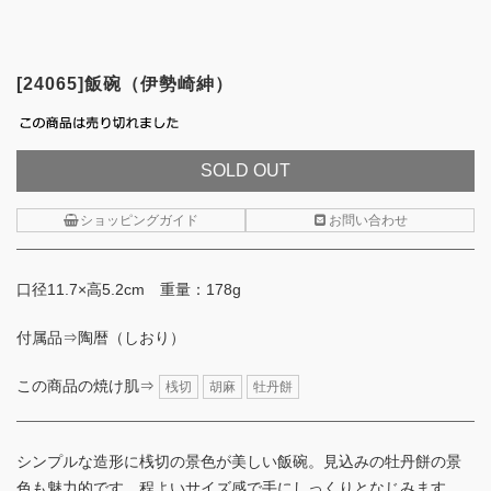
[24065]飯碗（伊勢崎紳）
SOLD OUT
ショッピングガイド
お問い合わせ
口径11.7×高5.2cm 重量：178g
付属品⇒陶暦（しおり）
この商品の焼け肌⇒
桟切
胡麻
牡丹餅
シンプルな造形に桟切の景色が美しい飯碗。見込みの牡丹餅の景
色も魅力的です。程よいサイズ感で手にしっくりとなじみます。