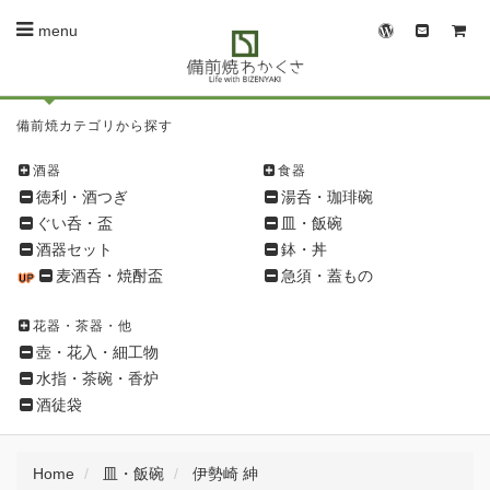
menu
備
備前焼カテゴリから探す
前
焼
酒器
食器
シ
徳利・酒つぎ
湯呑・珈琲碗
ョ
ぐい呑・盃
皿・飯碗
ッ
酒器セット
鉢・丼
ピ
麦酒呑・焼酎盃
急須・蓋もの
ン
グ
花器・茶器・他
メ
壺・花入・細工物
ニ
水指・茶碗・香炉
ュ
酒徒袋
ー
Home
皿・飯碗
伊勢崎 紳