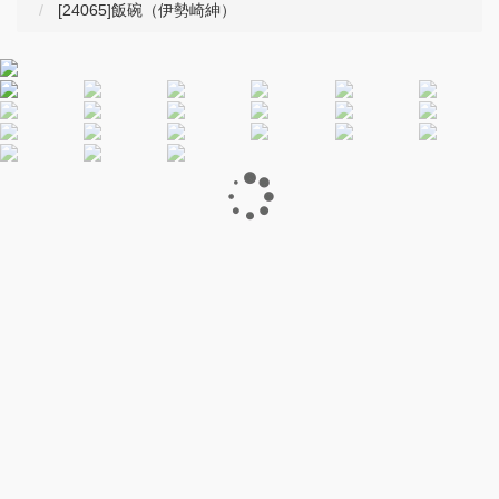
[24065]飯碗（伊勢崎紳）